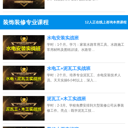
装饰装修专业课程
12人正在线上咨询本类课程
13807313137
点击免费咨询电话：
水电安装实战班
学时：1个月。学习：家装水路常用工具。水路施工
常用材料及图纸识读。水路管…
水电工+泥瓦工实战班
学时：2个月。培养专业泥瓦工、水电安装技术人
员。天天实操6小时以上，深入…
泥瓦工+木工实战班
学时：2-3月。学校免费安排到大型装修公司从事装
修工作。亮点：既学泥瓦工技…