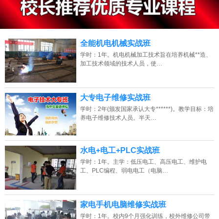
13807313137
点击免费咨询电话：
全能机电机械实战班
学时：1年。机电机械加工技术旨在培养机械**造、
加工技术领域的技术人员，使…
大专电子维修实战班
学时：2年(颁发国家承认大专******)。教学目标：培
养电子维修技术人员。半天…
水电+电工+PLC实战班
学时：1年。主学：低压电工、高压电工、维护电
工、PLC编程、弱电电工（电脑…
家电手机电脑维修实战班
学时：1年。校内9个月强化训练，校外维修公司带