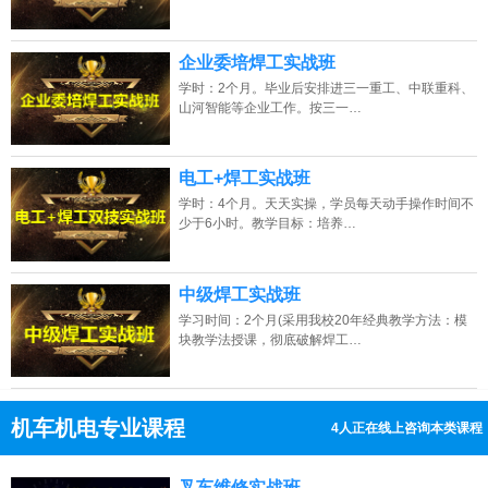
企业委培焊工实战班
学时：2个月。毕业后安排进三一重工、中联重科、
山河智能等企业工作。按三一…
电工+焊工实战班
学时：4个月。天天实操，学员每天动手操作时间不
少于6小时。教学目标：培养…
中级焊工实战班
学习时间：2个月(采用我校20年经典教学方法：模
块教学法授课，彻底破解焊工…
机车机电专业课程
4人正在线上咨询本类课程
13807313137
点击免费咨询电话：
叉车维修实战班