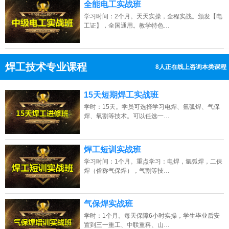
全能电工实战班
学习时间：2个月。天天实操，全程实战。颁发【电
工证】，全国通用。教学特色…
焊工技术专业课程
9人正在线上咨询本类课程
13807313137
点击免费咨询电话：
15天短期焊工实战班
学时：15天。学员可选择学习电焊、氩弧焊、气保
焊、氧割等技术。可以任选一…
焊工短训实战班
学习时间：1个月。重点学习：电焊，氩弧焊，二保
焊（俗称气保焊），气割等技…
气保焊实战班
学时：1个月。每天保障6小时实操，学生毕业后安
置到三一重工、中联重科、山…