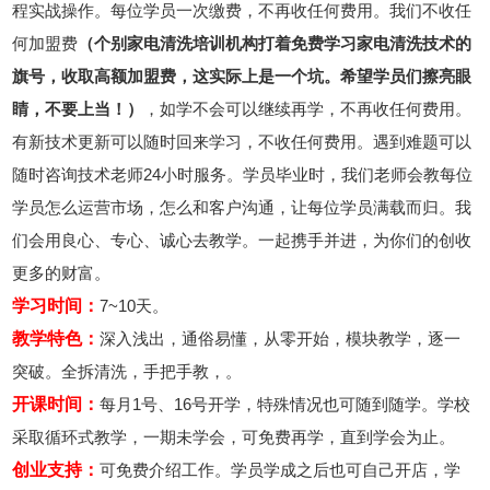
程实战操作。每位学员一次缴费，不再收任何费用。我们不收任
何加盟费
（个别家电清洗培训机构打着免费学习家电清洗技术的
旗号，收取高额加盟费，这实际上是一个坑。希望学员们擦亮眼
睛，不要上当！）
，如学不会可以继续再学，不再收任何费用。
有新技术更新可以随时回来学习，不收任何费用。遇到难题可以
随时咨询技术老师24小时服务。学员毕业时，我们老师会教每位
学员怎么运营市场，怎么和客户沟通，让每位学员满载而归。我
们会用良心、专心、诚心去教学。一起携手并进，为你们的创收
更多的财富。
学习时间：
7~10天。
教学特色：
深入浅出，通俗易懂，从零开始，模块教学，逐一
突破。全拆清洗，手把手教，。
开课时间：
每月1号、16号开学，特殊情况也可随到随学。学校
采取循环式教学，一期未学会，可免费再学，直到学会为止。
创业支持：
可免费介绍工作。学员学成之后也可自己开店，学