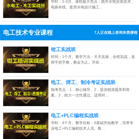
学时：2-3月。课程最大亮点：既学水电安装技术、
电路布线、套房水电设计施工…
电工技术专业课程
14人正在线上咨询本类课程
13807313137
点击免费咨询电话：
钳工实战班
时间：1个月。教学方法：天天实操，全程实战，老
师手把手教，教会为止。开班…
电工、焊工、制冷考证实战班
报考亮点：1，精心辅导。2，提供精准题库和答
案。3，助力一次性通过。适用对…
电工+PLC编程实战班
学时：4个月。教学目标：0基础开始教学，培养专
业电工+PLC编程技术人员。教…