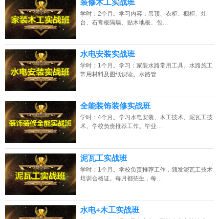
装修木工实战班
学时：2个月。学习内容：吊顶、衣柜、橱柜、灶
台、石膏板隔墙、贴木地板、包…
水电安装实战班
学时：1个月。学习：家装水路常用工具。水路施工
常用材料及图纸识读。水路管…
全能装饰装修实战班
学时：4个月。学习水电安装、木工技术、泥瓦工技
术。学校负责推荐工作。毕业…
泥瓦工实战班
学时：1个月。学校负责推荐工作，颁发泥瓦工技术
培训合格证。每月都招生，每…
水电+木工实战班