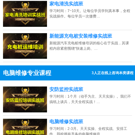
家电清洗实战班
学习时间：7~10天。让每位学员学到真本事，全程
实战操作。每位学员一次缴费…
新能源充电桩安装维修实战班
新能源汽车充电桩维修培训的核心在于实战，其课
程内容紧密围绕“快速上岗、…
电脑维修专业课程
3人正在线上咨询本类课程
13807313137
点击免费咨询电话：
安防监控实战班
学习时间：1个月（动手为主、天天实操）。我们不
搞纸上谈兵，天天全程实战！…
电脑维修实战班
学习时间：2-3月。天天实操、全程实战、安排工
作。我校拥有齐备的电脑维修培…