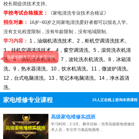
校长期提供技术支持。
学校考试合格颁发：
《家电清洗专业技术合格证》
招生对象：
16岁~60岁之间家电清洗爱好者都可以报名入学。
没有文化程度限制，没有年龄限制，没有地域限制。
学习内容：
1，油烟机清洗技术。2，柜机空调清洗技术。
3，挂机空调清洗技术。4，窗空调清洗。5，滾筒洗衣机清
新疆的网友正进入本页访问
洗。6，涡轮洗衣机清洗。7，波轮洗衣机清洗。8，冰箱清
洗。9，热水器清洗。10，饮水机清洗。11，微波炉清洗。
12，台式电脑清洗。13，笔记本电脑清洗。14，净水器清
洗。
家电维修专业课程
10人正在线上咨询本类课程
13807313137
点击免费咨询电话：
高级家电维修实战班
学习时间：2-3月。教学目标：培养高级家电维修技
术人员，专注学习液晶电视维…