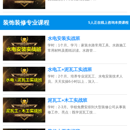
装饰装修专业课程
5人正在线上咨询本类课程
13807313137
点击免费咨询电话：
水电安装实战班
学时：1个月。学习：家装水路常用工具。水路施工
常用材料及图纸识读。水路管…
水电工+泥瓦工实战班
学时：2个月。培养专业泥瓦工、水电安装技术人
员。天天实操6小时以上，深入…
泥瓦工+木工实战班
学时：2-3月。学校免费安排到大型装修公司从事装
修工作。亮点：既学泥瓦工技…