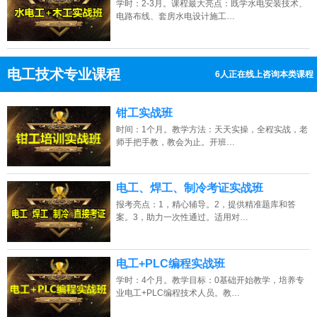
学时：2-3月。课程最大亮点：既学水电安装技术、
电路布线、套房水电设计施工…
电工技术专业课程
6人正在线上咨询本类课程
13807313137
点击免费咨询电话：
钳工实战班
时间：1个月。教学方法：天天实操，全程实战，老
师手把手教，教会为止。开班…
电工、焊工、制冷考证实战班
报考亮点：1，精心辅导。2，提供精准题库和答
案。3，助力一次性通过。适用对…
电工+PLC编程实战班
学时：4个月。教学目标：0基础开始教学，培养专
业电工+PLC编程技术人员。教…