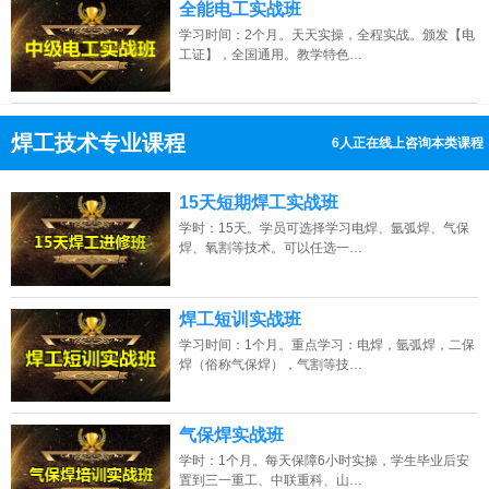
全能电工实战班
学习时间：2个月。天天实操，全程实战。颁发【电
工证】，全国通用。教学特色…
焊工技术专业课程
8人正在线上咨询本类课程
13807313137
点击免费咨询电话：
15天短期焊工实战班
学时：15天。学员可选择学习电焊、氩弧焊、气保
焊、氧割等技术。可以任选一…
焊工短训实战班
学习时间：1个月。重点学习：电焊，氩弧焊，二保
焊（俗称气保焊），气割等技…
气保焊实战班
学时：1个月。每天保障6小时实操，学生毕业后安
置到三一重工、中联重科、山…