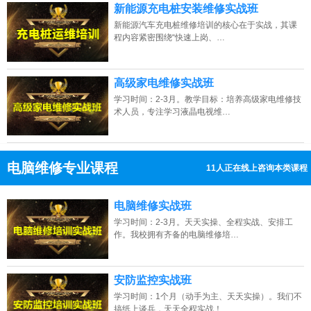
新能源充电桩安装维修实战班
新能源汽车充电桩维修培训的核心在于实战，其课
程内容紧密围绕“快速上岗、…
高级家电维修实战班
学习时间：2-3月。教学目标：培养高级家电维修技
术人员，专注学习液晶电视维…
电脑维修专业课程
7人正在线上咨询本类课程
13807313137
点击免费咨询电话：
电脑维修实战班
学习时间：2-3月。天天实操、全程实战、安排工
作。我校拥有齐备的电脑维修培…
安防监控实战班
学习时间：1个月（动手为主、天天实操）。我们不
搞纸上谈兵，天天全程实战！…