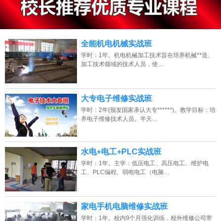
13807313137
点击免费咨询电话：
全能机电机械实战班
学时：1年。机电机械加工技术旨在培养机械**造、
加工技术领域的技术人员，使…
大专电子维修实战班
学时：2年(颁发国家承认大专******)。教学目标：培
养电子维修技术人员。半天…
水电+电工+PLC实战班
学时：1年。主学：低压电工、高压电工、维护电
工、PLC编程、弱电电工（电脑…
家电手机电脑维修实战班
学时：1年。校内9个月强化训练，校外维修公司带