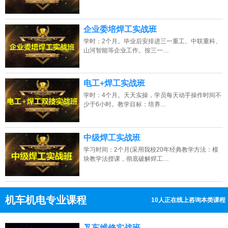
企业委培焊工实战班
学时：2个月。毕业后安排进三一重工、中联重科、
山河智能等企业工作。按三一…
电工+焊工实战班
学时：4个月。天天实操，学员每天动手操作时间不
少于6小时。教学目标：培养…
中级焊工实战班
学习时间：2个月(采用我校20年经典教学方法：模
块教学法授课，彻底破解焊工…
机车机电专业课程
10人正在线上咨询本类课程
13807313137
点击免费咨询电话：
叉车维修实战班