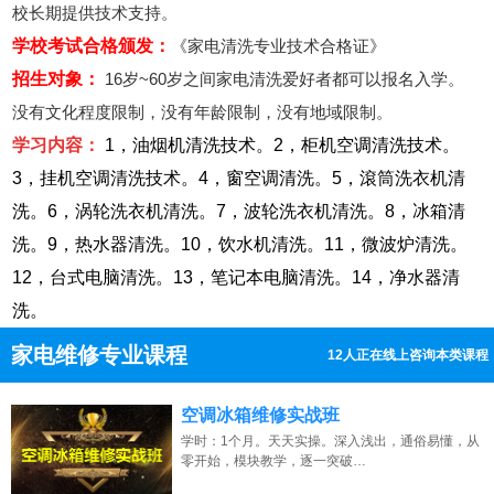
校长期提供技术支持。
学校考试合格颁发：
《家电清洗专业技术合格证》
招生对象：
16岁~60岁之间家电清洗爱好者都可以报名入学。
没有文化程度限制，没有年龄限制，没有地域限制。
学习内容：
1，油烟机清洗技术。2，柜机空调清洗技术。
3，挂机空调清洗技术。4，窗空调清洗。5，滾筒洗衣机清
湖北的网友正进入本页访问
洗。6，涡轮洗衣机清洗。7，波轮洗衣机清洗。8，冰箱清
洗。9，热水器清洗。10，饮水机清洗。11，微波炉清洗。
12，台式电脑清洗。13，笔记本电脑清洗。14，净水器清
洗。
家电维修专业课程
8人正在线上咨询本类课程
13807313137
点击免费咨询电话：
空调冰箱维修实战班
学时：1个月。天天实操。深入浅出，通俗易懂，从
零开始，模块教学，逐一突破…