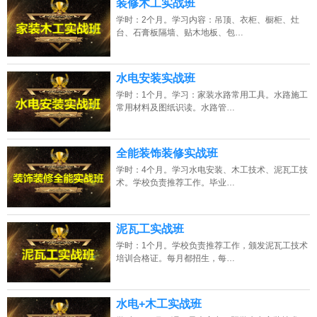
装修木工实战班
学时：2个月。学习内容：吊顶、衣柜、橱柜、灶
台、石膏板隔墙、贴木地板、包…
水电安装实战班
学时：1个月。学习：家装水路常用工具。水路施工
常用材料及图纸识读。水路管…
全能装饰装修实战班
学时：4个月。学习水电安装、木工技术、泥瓦工技
术。学校负责推荐工作。毕业…
泥瓦工实战班
学时：1个月。学校负责推荐工作，颁发泥瓦工技术
培训合格证。每月都招生，每…
水电+木工实战班