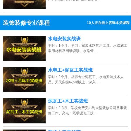
装饰装修专业课程
10人正在线上咨询本类课程
13807313137
点击免费咨询电话：
水电安装实战班
学时：1个月。学习：家装水路常用工具。水路施工
常用材料及图纸识读。水路管…
水电工+泥瓦工实战班
学时：2个月。培养专业泥瓦工、水电安装技术人
员。天天实操6小时以上，深入…
泥瓦工+木工实战班
学时：2-3月。学校免费安排到大型装修公司从事装
修工作。亮点：既学泥瓦工技…