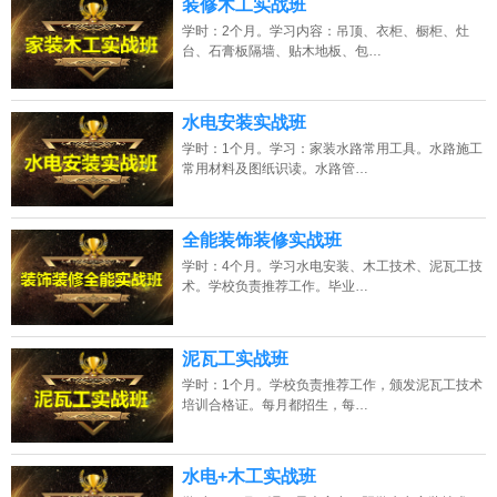
装修木工实战班
学时：2个月。学习内容：吊顶、衣柜、橱柜、灶
台、石膏板隔墙、贴木地板、包…
水电安装实战班
学时：1个月。学习：家装水路常用工具。水路施工
常用材料及图纸识读。水路管…
全能装饰装修实战班
学时：4个月。学习水电安装、木工技术、泥瓦工技
术。学校负责推荐工作。毕业…
泥瓦工实战班
学时：1个月。学校负责推荐工作，颁发泥瓦工技术
培训合格证。每月都招生，每…
水电+木工实战班