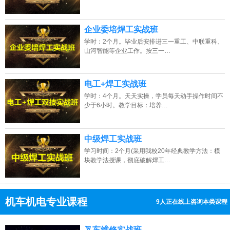
企业委培焊工实战班
学时：2个月。毕业后安排进三一重工、中联重科、
山河智能等企业工作。按三一…
电工+焊工实战班
学时：4个月。天天实操，学员每天动手操作时间不
少于6小时。教学目标：培养…
中级焊工实战班
学习时间：2个月(采用我校20年经典教学方法：模
块教学法授课，彻底破解焊工…
机车机电专业课程
3人正在线上咨询本类课程
13807313137
点击免费咨询电话：
叉车维修实战班