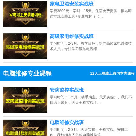
家电卫浴安装实战班
学费3800元，学时：15天。住宿免费提供，报名即
送常规安装工具+专属教材（《…
高级家电维修实战班
学习时间：2-3月。教学目标：培养高级家电维修技
术人员，专注学习液晶电视维…
电脑维修专业课程
3人正在线上咨询本类课程
13807313137
点击免费咨询电话：
安防监控实战班
学习时间：1个月（动手为主、天天实操）。我们不
搞纸上谈兵，天天全程实战！…
电脑维修实战班
学习时间：2-3月。天天实操、全程实战、安排工
作。我校拥有齐备的电脑维修培…