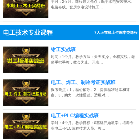
学时：2-3月。课程最大亮点：既学水电安装技术、
电路布线、套房水电设计施工…
电工技术专业课程
7人正在线上咨询本类课程
13807313137
点击免费咨询电话：
钳工实战班
时间：1个月。教学方法：天天实操，全程实战，老
师手把手教，教会为止。开班…
电工、焊工、制冷考证实战班
报考亮点：1，精心辅导。2，提供精准题库和答
案。3，助力一次性通过。适用对…
电工+PLC编程实战班
学时：4个月。教学目标：0基础开始教学，培养专
业电工+PLC编程技术人员。教…