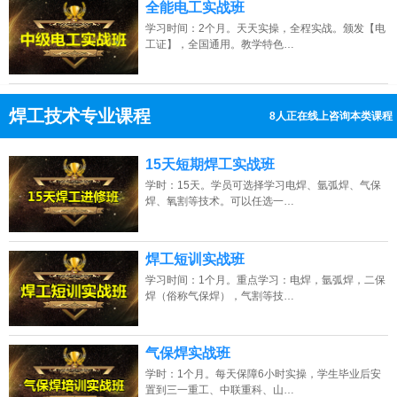
全能电工实战班
学习时间：2个月。天天实操，全程实战。颁发【电
工证】，全国通用。教学特色…
焊工技术专业课程
13人正在线上咨询本类课程
13807313137
点击免费咨询电话：
15天短期焊工实战班
学时：15天。学员可选择学习电焊、氩弧焊、气保
焊、氧割等技术。可以任选一…
焊工短训实战班
学习时间：1个月。重点学习：电焊，氩弧焊，二保
焊（俗称气保焊），气割等技…
气保焊实战班
学时：1个月。每天保障6小时实操，学生毕业后安
置到三一重工、中联重科、山…