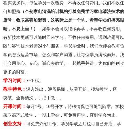
程实战操作。每位学员一次缴费，不再收任何费用。我们不收任
何加盟费
（个别家电清洗培训机构打着免费学习家电清洗技术的
旗号，收取高额加盟费，这实际上是一个坑。希望学员们擦亮眼
睛，不要上当！）
，如学不会可以继续再学，不再收任何费用。
有新技术更新可以随时回来学习，不收任何费用。遇到难题可以
随时咨询技术老师24小时服务。学员毕业时，我们老师会教每位
学员怎么运营市场，怎么和客户沟通，让每位学员满载而归。我
们会用良心、专心、诚心去教学。一起携手并进，为你们的创收
更多的财富。
学习时间：
7~10天。
教学特色：
深入浅出，通俗易懂，从零开始，模块教学，逐一
突破。全拆清洗，手把手教，。
开课时间：
每月1号、16号开学，特殊情况也可随到随学。学校
采取循环式教学，一期未学会，可免费再学，直到学会为止。
创业支持：
可免费介绍工作。学员学成之后也可自己开店，学