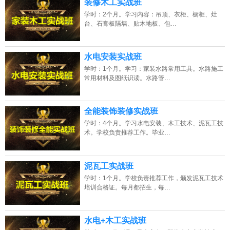
装修木工实战班
学时：2个月。学习内容：吊顶、衣柜、橱柜、灶
台、石膏板隔墙、贴木地板、包…
水电安装实战班
学时：1个月。学习：家装水路常用工具。水路施工
常用材料及图纸识读。水路管…
全能装饰装修实战班
学时：4个月。学习水电安装、木工技术、泥瓦工技
术。学校负责推荐工作。毕业…
泥瓦工实战班
学时：1个月。学校负责推荐工作，颁发泥瓦工技术
培训合格证。每月都招生，每…
水电+木工实战班