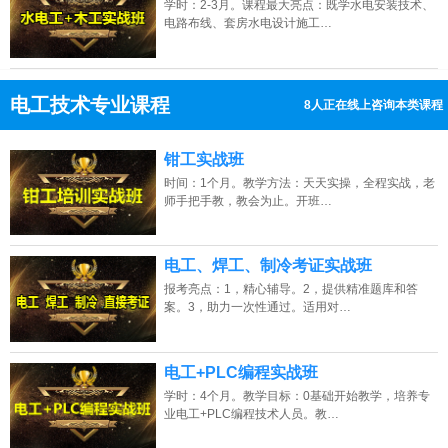
学时：2-3月。课程最大亮点：既学水电安装技术、
电路布线、套房水电设计施工…
电工技术专业课程
11人正在线上咨询本类课程
13807313137
点击免费咨询电话：
钳工实战班
时间：1个月。教学方法：天天实操，全程实战，老
师手把手教，教会为止。开班…
电工、焊工、制冷考证实战班
报考亮点：1，精心辅导。2，提供精准题库和答
案。3，助力一次性通过。适用对…
电工+PLC编程实战班
学时：4个月。教学目标：0基础开始教学，培养专
业电工+PLC编程技术人员。教…