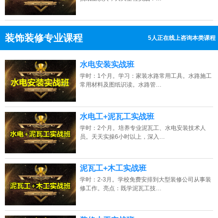
装饰装修专业课程
13人正在线上咨询本类课程
13807313137
点击免费咨询电话：
水电安装实战班
学时：1个月。学习：家装水路常用工具。水路施工
常用材料及图纸识读。水路管…
水电工+泥瓦工实战班
学时：2个月。培养专业泥瓦工、水电安装技术人
员。天天实操6小时以上，深入…
泥瓦工+木工实战班
学时：2-3月。学校免费安排到大型装修公司从事装
修工作。亮点：既学泥瓦工技…