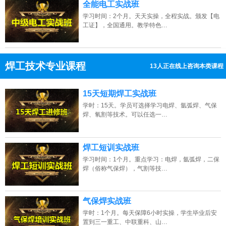
全能电工实战班
学习时间：2个月。天天实操，全程实战。颁发【电
工证】，全国通用。教学特色…
焊工技术专业课程
13人正在线上咨询本类课程
13807313137
点击免费咨询电话：
15天短期焊工实战班
学时：15天。学员可选择学习电焊、氩弧焊、气保
焊、氧割等技术。可以任选一…
焊工短训实战班
学习时间：1个月。重点学习：电焊，氩弧焊，二保
焊（俗称气保焊），气割等技…
气保焊实战班
学时：1个月。每天保障6小时实操，学生毕业后安
置到三一重工、中联重科、山…