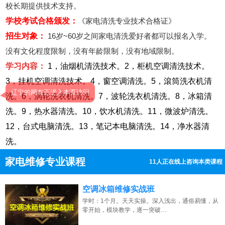
校长期提供技术支持。
学校考试合格颁发：
《家电清洗专业技术合格证》
招生对象：
16岁~60岁之间家电清洗爱好者都可以报名入学。
没有文化程度限制，没有年龄限制，没有地域限制。
学习内容：
1，油烟机清洗技术。2，柜机空调清洗技术。
3，挂机空调清洗技术。4，窗空调清洗。5，滾筒洗衣机清
辽宁的网友正进入本页访问
洗。6，涡轮洗衣机清洗。7，波轮洗衣机清洗。8，冰箱清
洗。9，热水器清洗。10，饮水机清洗。11，微波炉清洗。
12，台式电脑清洗。13，笔记本电脑清洗。14，净水器清
洗。
家电维修专业课程
8人正在线上咨询本类课程
13807313137
点击免费咨询电话：
空调冰箱维修实战班
学时：1个月。天天实操。深入浅出，通俗易懂，从
零开始，模块教学，逐一突破…