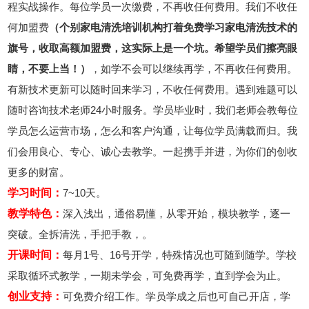
程实战操作。每位学员一次缴费，不再收任何费用。我们不收任
何加盟费
（个别家电清洗培训机构打着免费学习家电清洗技术的
旗号，收取高额加盟费，这实际上是一个坑。希望学员们擦亮眼
睛，不要上当！）
，如学不会可以继续再学，不再收任何费用。
有新技术更新可以随时回来学习，不收任何费用。遇到难题可以
随时咨询技术老师24小时服务。学员毕业时，我们老师会教每位
学员怎么运营市场，怎么和客户沟通，让每位学员满载而归。我
们会用良心、专心、诚心去教学。一起携手并进，为你们的创收
更多的财富。
学习时间：
7~10天。
教学特色：
深入浅出，通俗易懂，从零开始，模块教学，逐一
突破。全拆清洗，手把手教，。
开课时间：
每月1号、16号开学，特殊情况也可随到随学。学校
采取循环式教学，一期未学会，可免费再学，直到学会为止。
创业支持：
可免费介绍工作。学员学成之后也可自己开店，学