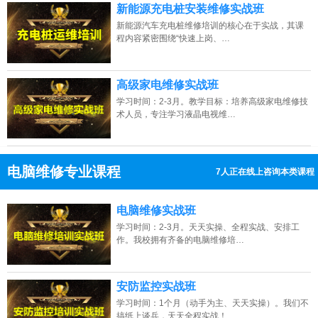
新能源充电桩安装维修实战班
新能源汽车充电桩维修培训的核心在于实战，其课
程内容紧密围绕“快速上岗、…
高级家电维修实战班
学习时间：2-3月。教学目标：培养高级家电维修技
术人员，专注学习液晶电视维…
电脑维修专业课程
3人正在线上咨询本类课程
13807313137
点击免费咨询电话：
电脑维修实战班
学习时间：2-3月。天天实操、全程实战、安排工
作。我校拥有齐备的电脑维修培…
安防监控实战班
学习时间：1个月（动手为主、天天实操）。我们不
搞纸上谈兵，天天全程实战！…