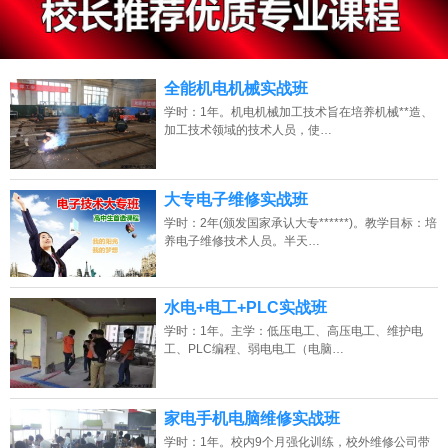
13807313137
点击免费咨询电话：
全能机电机械实战班
学时：1年。机电机械加工技术旨在培养机械**造、
加工技术领域的技术人员，使…
大专电子维修实战班
学时：2年(颁发国家承认大专******)。教学目标：培
养电子维修技术人员。半天…
水电+电工+PLC实战班
学时：1年。主学：低压电工、高压电工、维护电
工、PLC编程、弱电电工（电脑…
家电手机电脑维修实战班
学时：1年。校内9个月强化训练，校外维修公司带